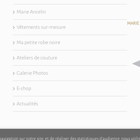
Marie Ancelin
MARIE
Vêtements sur-mesure
Ma petite robe noire
Ateliers de couture
Galerie Photos
E-shop
Actualités
vigation sur notre site, et de réaliser des statistiques d'audience, nous util
© Marie Ancelin Artisan Couturier - 79230 La Foye Monjault