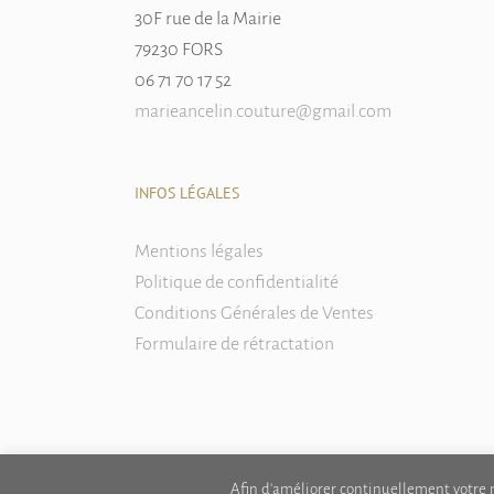
30F rue de la Mairie
79230 FORS
06 71 70 17 52
marieancelin.couture@gmail.com
INFOS LÉGALES
Mentions légales
Politique de confidentialité
Conditions Générales de Ventes
Formulaire de rétractation
Afin d'améliorer continuellement votre na