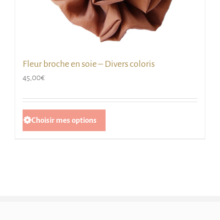
Fleur broche en soie – Divers coloris
45,00
€
Ce
Choisir mes options
produit
a
plusieurs
variations.
Les
options
peuvent