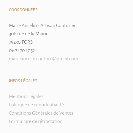
être
COORDONNÉES
choisies
sur
Marie Ancelin - Artisan Couturier
la
30F rue de la Mairie
page
79230 FORS
du
06 71 70 17 52
produit
marieancelin.couture@gmail.com
INFOS LÉGALES
Mentions légales
Politique de confidentialité
Conditions Générales de Ventes
Formulaire de rétractation