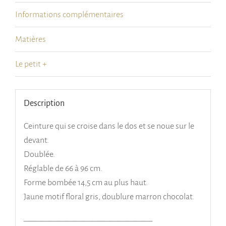
-
Informations complémentaires
Jaune
motif
Matières
floral
gris
Le petit +
Description
Ceinture qui se croise dans le dos et se noue sur le
devant.
Doublée.
Réglable de 66 à 96 cm.
Forme bombée 14,5 cm au plus haut.
Jaune motif floral gris, doublure marron chocolat.
———————————————