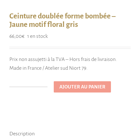
Ceinture doublée forme bombée –
Jaune motif floral gris
66,00
€
1 en stock
Prix non assujetti à la TVA – Hors frais de livraison.
Made in France / Atelier sud Niort 79.
AJOUTER AU PANIER
quantité
de
Ceinture
doublée
forme
Description
bombée