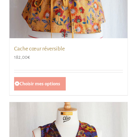
Cache cœur réversible
182,00
€
Ce
Choisir mes options
produit
a
plusieurs
variations.
Les
options