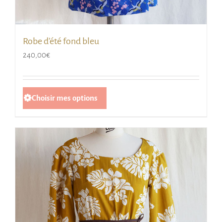
Robe d’été fond bleu
240,00
€
Ce
Choisir mes options
produit
a
plusieurs
variations.
Les
options
peuvent
être
choisies