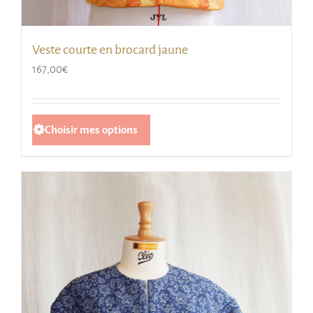
Veste courte en brocard jaune
167,00
€
Ce
Choisir mes options
produit
a
plusieurs
variations.
Les
options
peuvent
être
choisies