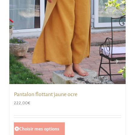
choisies
sur
la
page
du
produit
Pantalon flottant jaune ocre
222,00
€
Ce
Choisir mes options
produit