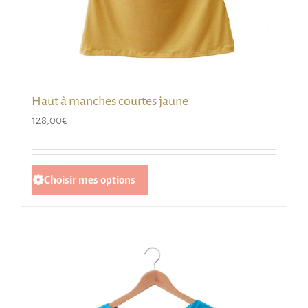
Haut à manches courtes jaune
128,00
€
Ce
Choisir mes options
produit
a
plusieurs
variations.
Les
options