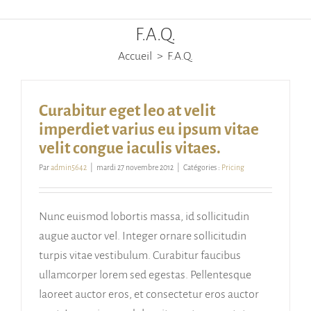
F.A.Q.
Accueil
F.A.Q.
Curabitur eget leo at velit
imperdiet varius eu ipsum vitae
velit congue iaculis vitaes.
Par
admin5642
|
mardi 27 novembre 2012
|
Catégories :
Pricing
Nunc euismod lobortis massa, id sollicitudin
augue auctor vel. Integer ornare sollicitudin
turpis vitae vestibulum. Curabitur faucibus
ullamcorper lorem sed egestas. Pellentesque
laoreet auctor eros, et consectetur eros auctor