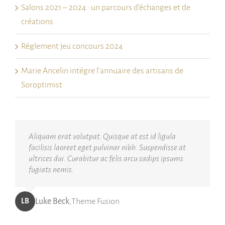
Salons 2021 – 2024 : un parcours d’échanges et de
créations
Réglement jeu concours 2024
Marie Ancelin intégre l’annuaire des artisans de
Soroptimist
Neque porro quisquam est, qui dolorem ipsum quia
Aliquam erat volutpat. Quisque at est id ligula
dolor sit amet, consec tetur, adipisci velit, sed quia
facilisis laoreet eget pulvinar nibh. Suspendisse at
non numquam eius modi tempora voluptas amets
ultrices dui. Curabitur ac felis arcu sadips ipsums
unser.
fugiats nemis.
John Doe
Luke Beck
,
,
My Company
Theme Fusion
LB
JD